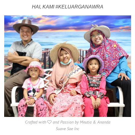
HAI, KAMI #KELUARGANAWRA
Crafted with
and Passion by Meutia & Ananda
Suave Sae Inc