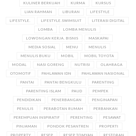
KULINER BERKUAH
KURMA
KURSUS
LIAN RAHMAN
LIBURAN
LIFESTYLE
LIFESTYLE.
LIFESTYLE.SWIMSUIT
LITERASI DIGITAL
LOMBA
LOMBA MENULIS
LOWONGAN KERJA. BISNIS
MASKAPAI
MEDIA SOSIAL
MENU
MENULIS
MENULIS BUKU
MOBIL
MOBIL TOYOTA
MODAL
NASI GORENG
NUTRISI
OLAHRAGA
OTOMOTIF
PAHLAWAN IDN
PAHLAWAN NASIONAL
PANTAI
PANTAI BENGKULU
PARENTING
PARENTING ISLAM
PAUD
PEMPEK
PENDIDIKAN
PENERBANGAN
PENGINAPAN
PENULIS
PERABOTAN RUMAH
PERBANKAN
PEREMPUAN INSPIRATIF
PERENTING
PESAWAT
PINJAMAN
PONDOK PESANTREN
PROPERTI
PROPERTY
RESEP
RESEP TOMYAN
RESTORAN