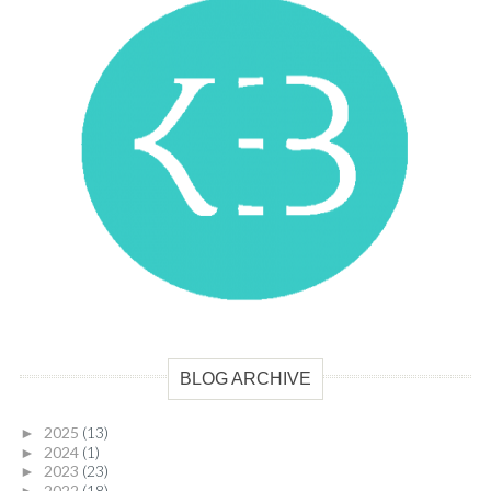
BLOG ARCHIVE
2025
(13)
►
2024
(1)
►
2023
(23)
►
2022
(18)
►