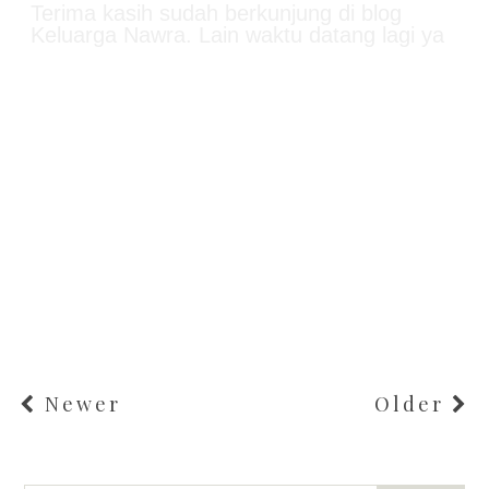
Terima kasih sudah berkunjung di blog
Keluarga Nawra. Lain waktu datang lagi ya
Newer
Older