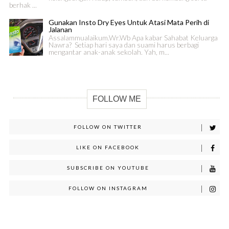
berhak ...
Gunakan Insto Dry Eyes Untuk Atasi Mata Perih di
Jalanan
Assalammualaikum.Wr.Wb Apa kabar Sahabat Keluarga
Nawra? Setiap hari saya dan suami harus berbagi
mengantar anak-anak sekolah. Yah, m...
FOLLOW ME
FOLLOW ON TWITTER
LIKE ON FACEBOOK
SUBSCRIBE ON YOUTUBE
FOLLOW ON INSTAGRAM