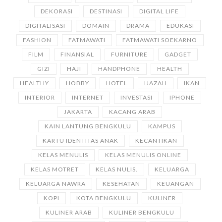
DEKORASI
DESTINASI
DIGITAL LIFE
DIGITALISASI
DOMAIN
DRAMA
EDUKASI
FASHION
FATMAWATI
FATMAWATI SOEKARNO
FILM
FINANSIAL
FURNITURE
GADGET
GIZI
HAJI
HANDPHONE
HEALTH
HEALTHY
HOBBY
HOTEL
IJAZAH
IKAN
INTERIOR
INTERNET
INVESTASI
IPHONE
JAKARTA
KACANG ARAB
KAIN LANTUNG BENGKULU
KAMPUS
KARTU IDENTITAS ANAK
KECANTIKAN
KELAS MENULIS
KELAS MENULIS ONLINE
KELAS MOTRET
KELAS NULIS.
KELUARGA
KELUARGA NAWRA
KESEHATAN
KEUANGAN
KOPI
KOTA BENGKULU
KULINER
KULINER ARAB
KULINER BENGKULU