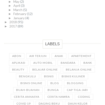
May
(2)
►
April
(3)
►
March
(5)
►
February
(12)
►
January
(4)
►
2018
(95)
►
2017
(89)
►
LABELS
ABON
AIR TERJUN
ANAK
APARTEMENT
APLIKASI
AUTO MOBIL
BANDARA
BANK
BEAUTY
BELAJAR ONLINE
BELANJA ONLINE
BENGKULU
BISNIS
BISNIS KULINER
BISNIS ONLINE
BLOG
BLOGGING
BUAH-BUAHAN
BUNGA
CAP TIGA JARI
CERITA ANNASYA
CERITA NAWRA
CODING
COVID 19
DAGING BEKU
DAUN KELOR