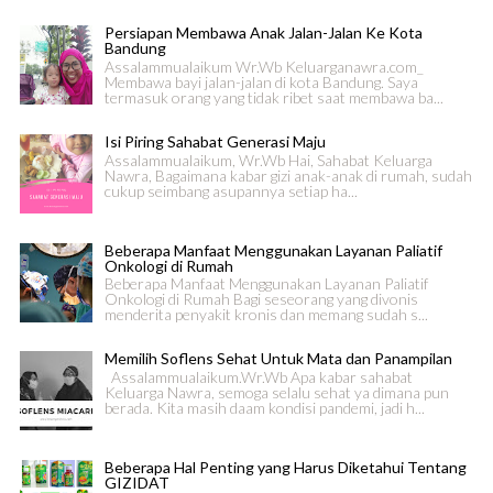
Persiapan Membawa Anak Jalan-Jalan Ke Kota
Bandung
Assalammualaikum Wr.Wb Keluarganawra.com_
Membawa bayi jalan-jalan di kota Bandung. Saya
termasuk orang yang tidak ribet saat membawa ba...
Isi Piring Sahabat Generasi Maju
Assalammualaikum, Wr.Wb Hai, Sahabat Keluarga
Nawra, Bagaimana kabar gizi anak-anak di rumah, sudah
cukup seimbang asupannya setiap ha...
Beberapa Manfaat Menggunakan Layanan Paliatif
Onkologi di Rumah
Beberapa Manfaat Menggunakan Layanan Paliatif
Onkologi di Rumah Bagi seseorang yang divonis
menderita penyakit kronis dan memang sudah s...
Memilih Soflens Sehat Untuk Mata dan Panampilan
Assalammualaikum.Wr.Wb Apa kabar sahabat
Keluarga Nawra, semoga selalu sehat ya dimana pun
berada. Kita masih daam kondisi pandemi, jadi h...
Beberapa Hal Penting yang Harus Diketahui Tentang
GIZIDAT