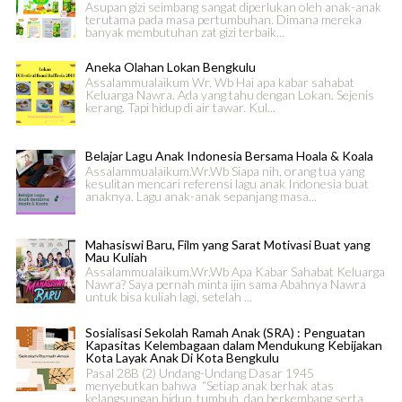
Asupan gizi seimbang sangat diperlukan oleh anak-anak
terutama pada masa pertumbuhan. Dimana mereka
banyak membutuhan zat gizi terbaik...
Aneka Olahan Lokan Bengkulu
Assalammualaikum Wr. Wb Hai apa kabar sahabat
Keluarga Nawra. Ada yang tahu dengan Lokan. Sejenis
kerang. Tapi hidup di air tawar. Kul...
Belajar Lagu Anak Indonesia Bersama Hoala & Koala
Assalammualaikum.Wr.Wb Siapa nih, orang tua yang
kesulitan mencari referensi lagu anak Indonesia buat
anaknya. Lagu anak-anak sepanjang masa...
Mahasiswi Baru, Film yang Sarat Motivasi Buat yang
Mau Kuliah
Assalammualaikum.Wr.Wb Apa Kabar Sahabat Keluarga
Nawra? Saya pernah minta ijin sama Abahnya Nawra
untuk bisa kuliah lagi, setelah ...
Sosialisasi Sekolah Ramah Anak (SRA) : Penguatan
Kapasitas Kelembagaan dalam Mendukung Kebijakan
Kota Layak Anak Di Kota Bengkulu
Pasal 28B (2) Undang-Undang Dasar 1945
menyebutkan bahwa “Setiap anak berhak atas
kelangsungan hidup, tumbuh, dan berkembang serta