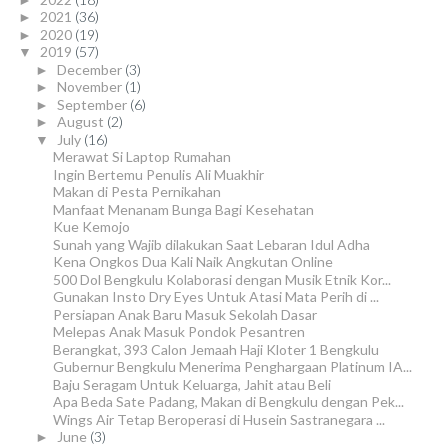
2021
(36)
►
2020
(19)
►
2019
(57)
▼
December
(3)
►
November
(1)
►
September
(6)
►
August
(2)
►
July
(16)
▼
Merawat Si Laptop Rumahan
Ingin Bertemu Penulis Ali Muakhir
Makan di Pesta Pernikahan
Manfaat Menanam Bunga Bagi Kesehatan
Kue Kemojo
Sunah yang Wajib dilakukan Saat Lebaran Idul Adha
Kena Ongkos Dua Kali Naik Angkutan Online
500 Dol Bengkulu Kolaborasi dengan Musik Etnik Kor...
Gunakan Insto Dry Eyes Untuk Atasi Mata Perih di ...
Persiapan Anak Baru Masuk Sekolah Dasar
Melepas Anak Masuk Pondok Pesantren
Berangkat, 393 Calon Jemaah Haji Kloter 1 Bengkulu
Gubernur Bengkulu Menerima Penghargaan Platinum IA...
Baju Seragam Untuk Keluarga, Jahit atau Beli
Apa Beda Sate Padang, Makan di Bengkulu dengan Pek...
Wings Air Tetap Beroperasi di Husein Sastranegara ...
June
(3)
►