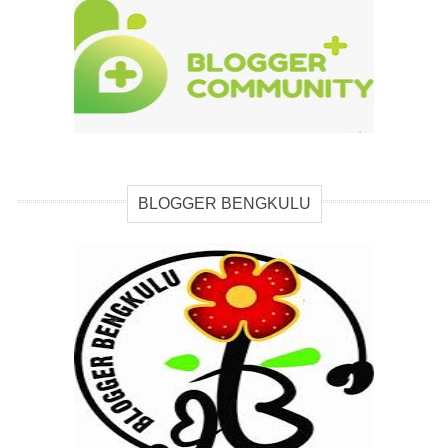
BLOGGER BENGKULU