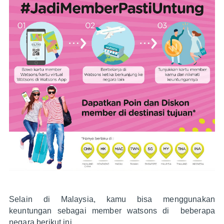
Selain di Malaysia, kamu bisa menggunakan
keuntungan sebagai member watsons di beberapa
negara berikut ini.