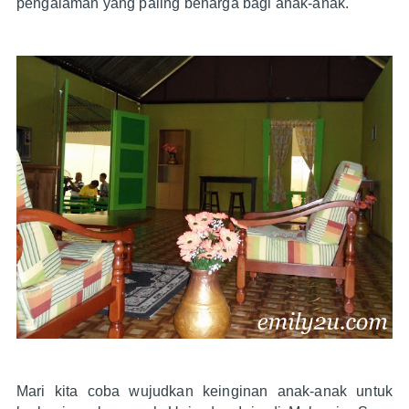
pengalaman yang paling beharga bagi anak-anak.
Mari kita coba wujudkan keinginan anak-anak untuk