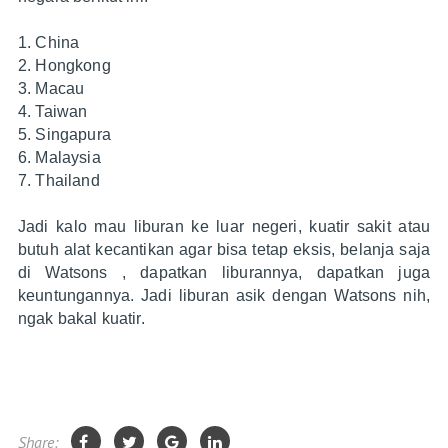
1.
China
2.
Hongkong
3.
Macau
4.
Taiwan
5.
Singapura
6.
Malaysia
7.
Thailand
Jadi kalo mau liburan ke luar negeri, kuatir sakit atau
butuh alat kecantikan agar bisa tetap eksis, belanja saja
di Watsons , dapatkan liburannya, dapatkan juga
keuntungannya. Jadi liburan asik dengan Watsons nih,
ngak bakal kuatir.
Share: