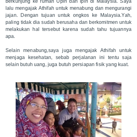
berkunjung ke rumah Upin dan Ipin di Malaysia. Saya
lalu mengajak Athifah untuk menabung dan mengurangi
jajan. Dengan tujuan untuk ongkos ke Malaysia.Yah,
paling tidak dia sudah berusaha dan berkomitmen untuk
melakukan hal tersebut karena sudah tahu tujuannya
apa.
Selain menabung,saya juga mengajak Athifah untuk
menjaga kesehatan, sebab perjalanan ini tentu saja
selain butuh uang, juga butuh persiapan fisik yang kuat.