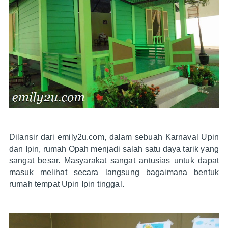
Dilansir dari emily2u.com, dalam sebuah Karnaval Upin
dan Ipin, rumah Opah menjadi salah satu daya tarik yang
sangat besar. Masyarakat sangat antusias untuk dapat
masuk melihat secara langsung bagaimana bentuk
rumah tempat Upin Ipin tinggal.