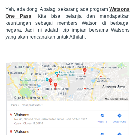
Yah, ada dong. Apalagi sekarang ada program
Watsons
One Pass
. Kita bisa belanja dan mendapatkan
keuntungan sebagai members Watson di berbagai
negara. Jadi ini adalah trip impian bersama Watsons
yang akan rencanakan untuk Athifah.