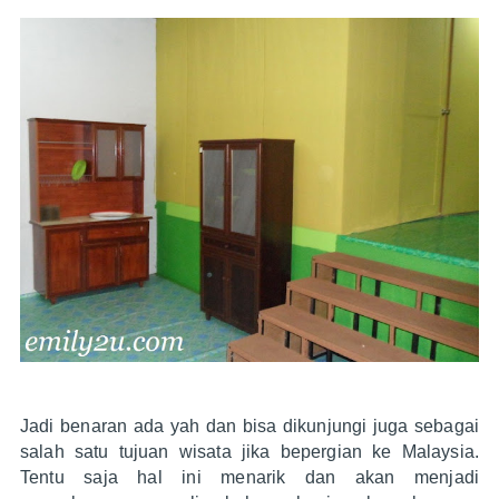
Jadi benaran ada yah dan bisa dikunjungi juga sebagai
salah satu tujuan wisata jika bepergian ke Malaysia.
Tentu saja hal ini menarik dan akan menjadi