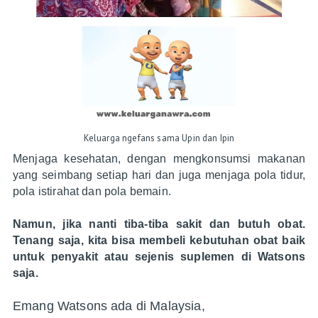
Keluarga ngefans sama Upin dan Ipin
Menjaga kesehatan, dengan mengkonsumsi makanan
yang seimbang setiap hari dan juga menjaga pola tidur,
pola istirahat dan pola bemain.
Namun, jika nanti tiba-tiba sakit dan butuh obat.
Tenang saja, kita bisa membeli kebutuhan obat baik
untuk penyakit atau sejenis suplemen di Watsons
saja.
Emang Watsons ada di Malaysia,