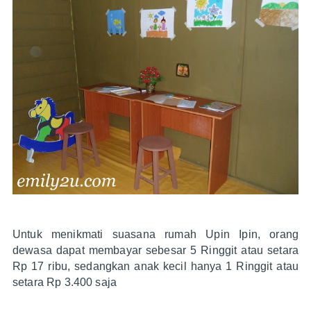
Untuk menikmati suasana rumah Upin Ipin, orang
dewasa dapat membayar sebesar 5 Ringgit atau setara
Rp 17 ribu, sedangkan anak kecil hanya 1 Ringgit atau
setara Rp 3.400 saja