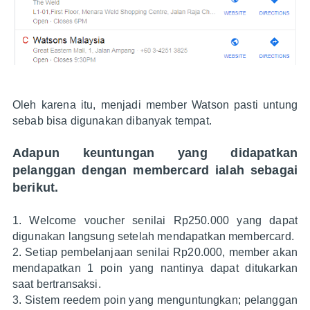
Oleh karena itu, menjadi member Watson pasti untung
sebab bisa digunakan dibanyak tempat.
Adapun keuntungan yang didapatkan
pelanggan dengan membercard ialah sebagai
berikut.
1. Welcome voucher senilai Rp250.000 yang dapat
digunakan langsung setelah mendapatkan membercard.
2. Setiap pembelanjaan senilai Rp20.000, member akan
mendapatkan 1 poin yang nantinya dapat ditukarkan
saat bertransaksi.
3. Sistem reedem poin yang menguntungkan; pelanggan