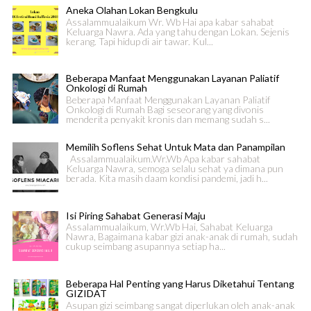
Aneka Olahan Lokan Bengkulu
Assalammualaikum Wr. Wb Hai apa kabar sahabat
Keluarga Nawra. Ada yang tahu dengan Lokan. Sejenis
kerang. Tapi hidup di air tawar. Kul...
Beberapa Manfaat Menggunakan Layanan Paliatif
Onkologi di Rumah
Beberapa Manfaat Menggunakan Layanan Paliatif
Onkologi di Rumah Bagi seseorang yang divonis
menderita penyakit kronis dan memang sudah s...
Memilih Soflens Sehat Untuk Mata dan Panampilan
Assalammualaikum.Wr.Wb Apa kabar sahabat
Keluarga Nawra, semoga selalu sehat ya dimana pun
berada. Kita masih daam kondisi pandemi, jadi h...
Isi Piring Sahabat Generasi Maju
Assalammualaikum, Wr.Wb Hai, Sahabat Keluarga
Nawra, Bagaimana kabar gizi anak-anak di rumah, sudah
cukup seimbang asupannya setiap ha...
Beberapa Hal Penting yang Harus Diketahui Tentang
GIZIDAT
Asupan gizi seimbang sangat diperlukan oleh anak-anak