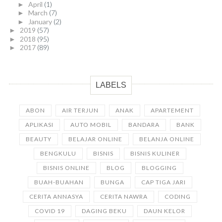
April
(1)
►
March
(7)
►
January
(2)
►
2019
(57)
►
2018
(95)
►
2017
(89)
►
LABELS
ABON
AIR TERJUN
ANAK
APARTEMENT
APLIKASI
AUTO MOBIL
BANDARA
BANK
BEAUTY
BELAJAR ONLINE
BELANJA ONLINE
BENGKULU
BISNIS
BISNIS KULINER
BISNIS ONLINE
BLOG
BLOGGING
BUAH-BUAHAN
BUNGA
CAP TIGA JARI
CERITA ANNASYA
CERITA NAWRA
CODING
COVID 19
DAGING BEKU
DAUN KELOR