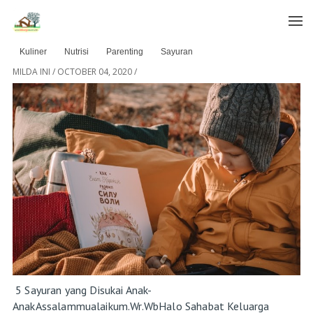
Menu
Home
»
Archives for October 2020
Kuliner
Nutrisi
Parenting
Sayuran
MILDA INI
/
OCTOBER 04, 2020
/
5 Sayuran yang Disukai Anak-
AnakAssalammualaikum.Wr.WbHalo Sahabat Keluarga