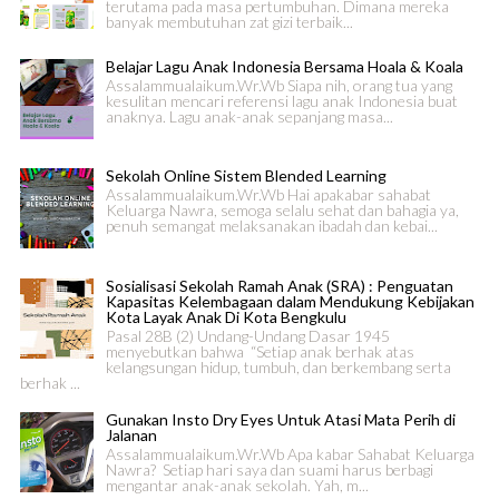
terutama pada masa pertumbuhan. Dimana mereka
banyak membutuhan zat gizi terbaik...
Belajar Lagu Anak Indonesia Bersama Hoala & Koala
Assalammualaikum.Wr.Wb Siapa nih, orang tua yang
kesulitan mencari referensi lagu anak Indonesia buat
anaknya. Lagu anak-anak sepanjang masa...
Sekolah Online Sistem Blended Learning
Assalammualaikum.Wr.Wb Hai apakabar sahabat
Keluarga Nawra, semoga selalu sehat dan bahagia ya,
penuh semangat melaksanakan ibadah dan kebai...
Sosialisasi Sekolah Ramah Anak (SRA) : Penguatan
Kapasitas Kelembagaan dalam Mendukung Kebijakan
Kota Layak Anak Di Kota Bengkulu
Pasal 28B (2) Undang-Undang Dasar 1945
menyebutkan bahwa “Setiap anak berhak atas
kelangsungan hidup, tumbuh, dan berkembang serta
berhak ...
Gunakan Insto Dry Eyes Untuk Atasi Mata Perih di
Jalanan
Assalammualaikum.Wr.Wb Apa kabar Sahabat Keluarga
Nawra? Setiap hari saya dan suami harus berbagi
mengantar anak-anak sekolah. Yah, m...