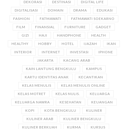
DEKORASI
DESTINASI
DIGITAL LIFE
DIGITALISASI
DOMAIN
DRAMA
EDUKASI
FASHION
FATMAWATI
FATMAWATI SOEKARNO
FILM
FINANSIAL
FURNITURE
GADGET
GIZI
HAJI
HANDPHONE
HEALTH
HEALTHY
HOBBY
HOTEL
IJAZAH
IKAN
INTERIOR
INTERNET
INVESTASI
IPHONE
JAKARTA
KACANG ARAB
KAIN LANTUNG BENGKULU
KAMPUS
KARTU IDENTITAS ANAK
KECANTIKAN
KELAS MENULIS
KELAS MENULIS ONLINE
KELAS MOTRET
KELAS NULIS.
KELUARGA
KELUARGA NAWRA
KESEHATAN
KEUANGAN
KOPI
KOTA BENGKULU
KULINER
KULINER ARAB
KULINER BENGKULU
KULINER BERKUAH
KURMA
KURSUS