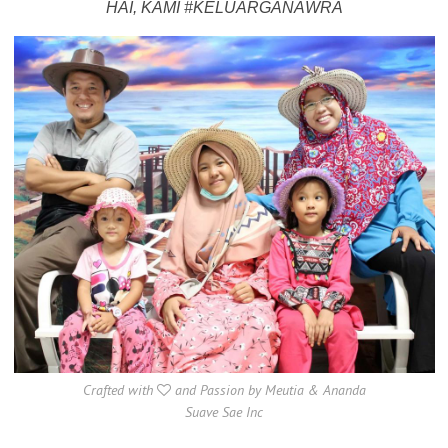
HAI, KAMI #KELUARGANAWRA
Crafted with
and Passion by Meutia & Ananda
Suave Sae Inc