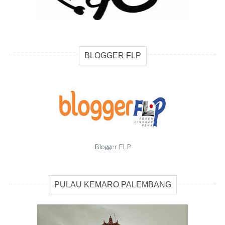
BLOGGER FLP
Blogger FLP
PULAU KEMARO PALEMBANG