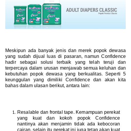
Meskipun ada banyak jenis dan merek popok
dewasa
yang sudah dijual luas di pasaran, namun Confidence
hadir sebagai solusi terbaik yang telah teruji dan
terpercaya dalam urusan menjawab semua keluhan dan
kebutuhan popok dewasa yang berkualitas. Seperti 5
keunggulan yang dimiliki Confidence dan akan kita
bahas dalam ulasan berikut, antara lain:
Resalable dan frontal tape. Kemampuan perekat
yang kuat dan kokoh popok Confidence
nantinya akan menjamin tidak ada kebocoran
cairan, selain itu perekat ini juga tetap akan kuat