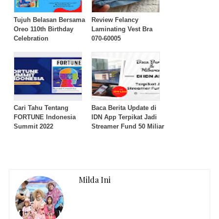
Tujuh Belasan Bersama
Review Felancy
Oreo 110th Birthday
Laminating Vest Bra
Celebration
070-60005
Cari Tahu Tentang
Baca Berita Update di
FORTUNE Indonesia
IDN App Terpikat Jadi
Summit 2022
Streamer Fund 50 Miliar
Milda Ini