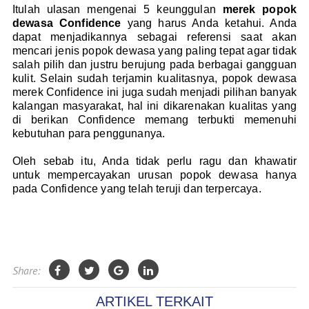
Itulah ulasan mengenai 5 keunggulan
merek popok
dewasa Confidence
yang harus Anda ketahui. Anda
dapat menjadikannya sebagai referensi saat akan
mencari jenis popok dewasa yang paling tepat agar tidak
salah pilih dan justru berujung pada berbagai gangguan
kulit. Selain sudah terjamin kualitasnya, popok dewasa
merek Confidence ini juga sudah menjadi pilihan banyak
kalangan masyarakat, hal ini dikarenakan kualitas yang
di berikan Confidence memang terbukti memenuhi
kebutuhan para penggunanya.
Oleh sebab itu, Anda tidak perlu ragu dan khawatir
untuk
mempercayakan urusan popok dewasa hanya
pada Confidence yang telah teruji dan terpercaya.
Share:
ARTIKEL TERKAIT