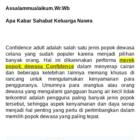
Assalammualaikum.Wr.Wb
Apa Kabar Sahabat Keluarga Nawra
Confidence adult adalah salah satu jenis popok dewasa
celana yang sudah populer karena menjadi pilihan
banyak orang. Hal ini dikarenakan performa
merek
popok dewasa Confidence
dalam menyerap cairan
dan beberapa kelebihan lainnya memang khusus di
rancang untuk mengutamakan kenyamanan para
penggunanya. Umumnya para orangtua atau orang
dewasa yang mengalami gangguan buang air kecil tidak
terkontrol adalah pengguna paling banyak jenis popok
tersebut, sehingga aspek kenyamanan dan daya serap
menjadi hal penting yang perlu di pertimbangkan dalam
memilih popok dewasa yang paling tepat.