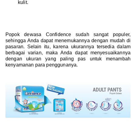
kulit.
Popok dewasa Confidence sudah sangat populer,
sehingga Anda dapat menemukannya dengan mudah di
pasaran. Selain itu, karena ukurannya tersedia dalam
berbagai varian, maka Anda dapat menyesuaikannya
dengan ukuran yang paling pas untuk menambah
kenyamanan para penggunanya.