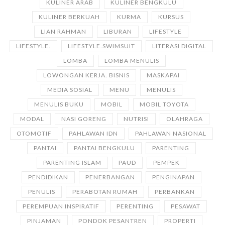
KULINER ARAB
KULINER BENGKULU
KULINER BERKUAH
KURMA
KURSUS
LIAN RAHMAN
LIBURAN
LIFESTYLE
LIFESTYLE.
LIFESTYLE.SWIMSUIT
LITERASI DIGITAL
LOMBA
LOMBA MENULIS
LOWONGAN KERJA. BISNIS
MASKAPAI
MEDIA SOSIAL
MENU
MENULIS
MENULIS BUKU
MOBIL
MOBIL TOYOTA
MODAL
NASI GORENG
NUTRISI
OLAHRAGA
OTOMOTIF
PAHLAWAN IDN
PAHLAWAN NASIONAL
PANTAI
PANTAI BENGKULU
PARENTING
PARENTING ISLAM
PAUD
PEMPEK
PENDIDIKAN
PENERBANGAN
PENGINAPAN
PENULIS
PERABOTAN RUMAH
PERBANKAN
PEREMPUAN INSPIRATIF
PERENTING
PESAWAT
PINJAMAN
PONDOK PESANTREN
PROPERTI