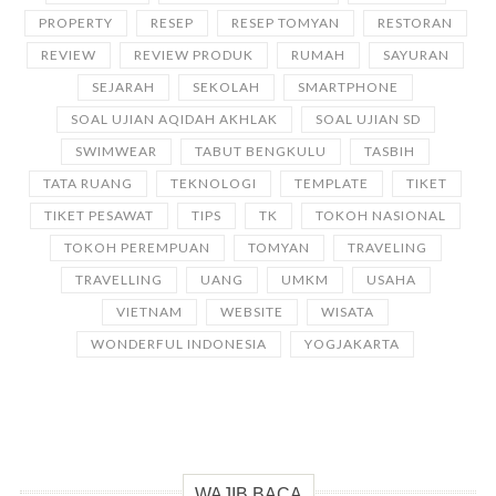
PROPERTY
RESEP
RESEP TOMYAN
RESTORAN
REVIEW
REVIEW PRODUK
RUMAH
SAYURAN
SEJARAH
SEKOLAH
SMARTPHONE
SOAL UJIAN AQIDAH AKHLAK
SOAL UJIAN SD
SWIMWEAR
TABUT BENGKULU
TASBIH
TATA RUANG
TEKNOLOGI
TEMPLATE
TIKET
TIKET PESAWAT
TIPS
TK
TOKOH NASIONAL
TOKOH PEREMPUAN
TOMYAN
TRAVELING
TRAVELLING
UANG
UMKM
USAHA
VIETNAM
WEBSITE
WISATA
WONDERFUL INDONESIA
YOGJAKARTA
WAJIB BACA