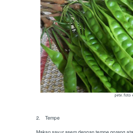
pete. foto 
2. Tempe
Makan sayur asem dengan tempe goreng at