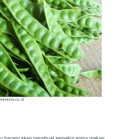
elevenia.co.id
au bacem akan membuat semakin enjoy makan.