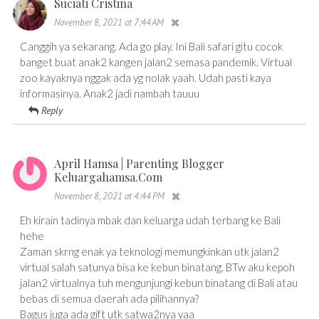
Suciati Cristina
November 8, 2021 at 7:44 AM
Canggih ya sekarang. Ada go play. Ini Bali safari gitu cocok
banget buat anak2 kangen jalan2 semasa pandemik. Virtual
zoo kayaknya nggak ada yg nolak yaah. Udah pasti kaya
informasinya. Anak2 jadi nambah tauuu
Reply
April Hamsa | Parenting Blogger
Keluargahamsa.com
November 8, 2021 at 4:44 PM
Eh kirain tadinya mbak dan keluarga udah terbang ke Bali
hehe
Zaman skrng enak ya teknologi memungkinkan utk jalan2
virtual salah satunya bisa ke kebun binatang. BTw aku kepoh
jalan2 virtualnya tuh mengunjungi kebun binatang di Bali atau
bebas di semua daerah ada pilihannya?
Bagus juga ada gift utk satwa2nya yaa