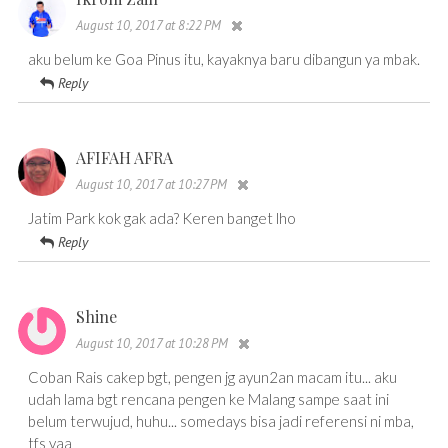
August 10, 2017 at 8:22 PM
aku belum ke Goa Pinus itu, kayaknya baru dibangun ya mbak.
Reply
AFIFAH AFRA
August 10, 2017 at 10:27 PM
Jatim Park kok gak ada? Keren banget lho
Reply
Shine
August 10, 2017 at 10:28 PM
Coban Rais cakep bgt, pengen jg ayun2an macam itu... aku
udah lama bgt rencana pengen ke Malang sampe saat ini
belum terwujud, huhu... somedays bisa jadi referensi ni mba,
tfs yaa