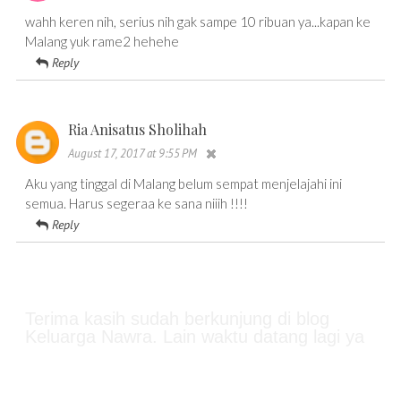
wahh keren nih, serius nih gak sampe 10 ribuan ya...kapan ke
Malang yuk rame2 hehehe
Reply
Ria Anisatus Sholihah
August 17, 2017 at 9:55 PM
Aku yang tinggal di Malang belum sempat menjelajahi ini
semua. Harus segeraa ke sana niiih !!!!
Reply
Terima kasih sudah berkunjung di blog
Keluarga Nawra. Lain waktu datang lagi ya