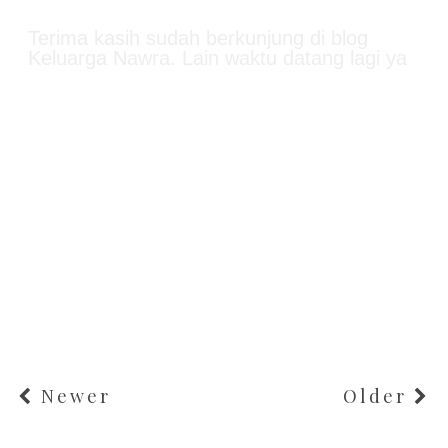
Terima kasih sudah berkunjung di blog
Keluarga Nawra. Lain waktu datang lagi ya
Newer
Older