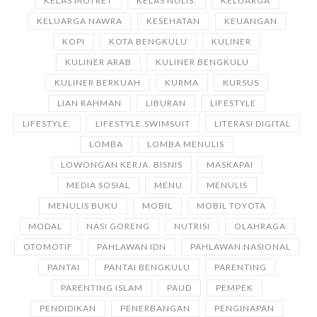
KELAS MOTRET
KELAS NULIS.
KELUARGA
KELUARGA NAWRA
KESEHATAN
KEUANGAN
KOPI
KOTA BENGKULU
KULINER
KULINER ARAB
KULINER BENGKULU
KULINER BERKUAH
KURMA
KURSUS
LIAN RAHMAN
LIBURAN
LIFESTYLE
LIFESTYLE.
LIFESTYLE.SWIMSUIT
LITERASI DIGITAL
LOMBA
LOMBA MENULIS
LOWONGAN KERJA. BISNIS
MASKAPAI
MEDIA SOSIAL
MENU
MENULIS
MENULIS BUKU
MOBIL
MOBIL TOYOTA
MODAL
NASI GORENG
NUTRISI
OLAHRAGA
OTOMOTIF
PAHLAWAN IDN
PAHLAWAN NASIONAL
PANTAI
PANTAI BENGKULU
PARENTING
PARENTING ISLAM
PAUD
PEMPEK
PENDIDIKAN
PENERBANGAN
PENGINAPAN