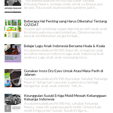
Assalammualaikum.Wr.Wb Apa kabar sahabat
Keluarga Nawra, semoga selalu sehat ya dimana pun
berada. Kita masih daam kondisi pandemi, jadi h...
Beberapa Hal Penting yang Harus Diketahui Tentang
GIZIDAT
Asupan gizi seimbang sangat diperlukan oleh anak-anak
terutama pada masa pertumbuhan. Dimana mereka
banyak membutuhan zat gizi terbaik...
Belajar Lagu Anak Indonesia Bersama Hoala & Koala
Assalammualaikum.Wr.Wb Siapa nih, orang tua yang
kesulitan mencari referensi lagu anak Indonesia buat
anaknya. Lagu anak-anak sepanjang masa...
Gunakan Insto Dry Eyes Untuk Atasi Mata Perih di
Jalanan
Assalammualaikum.Wr.Wb Apa kabar Sahabat Keluarga
Nawra? Setiap hari saya dan suami harus berbagi
mengantar anak-anak sekolah. Yah, m...
Keunggulan Suzuki Ertiga Mobil Mewah Kebanggaan
Keluarga Indonesia
Assalammualaikum.Wr.Wb Hai, sahabat Keluarga
Nawra, siapa nih yang mau ganti mobil. Gimana kalo
mobil Ertiga ja dari Suzuki. Suzuki Ertiga m...