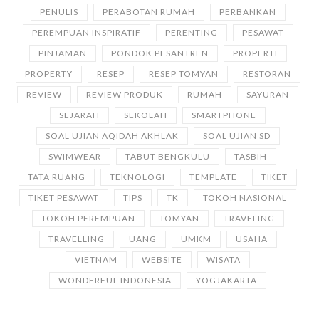
PENULIS
PERABOTAN RUMAH
PERBANKAN
PEREMPUAN INSPIRATIF
PERENTING
PESAWAT
PINJAMAN
PONDOK PESANTREN
PROPERTI
PROPERTY
RESEP
RESEP TOMYAN
RESTORAN
REVIEW
REVIEW PRODUK
RUMAH
SAYURAN
SEJARAH
SEKOLAH
SMARTPHONE
SOAL UJIAN AQIDAH AKHLAK
SOAL UJIAN SD
SWIMWEAR
TABUT BENGKULU
TASBIH
TATA RUANG
TEKNOLOGI
TEMPLATE
TIKET
TIKET PESAWAT
TIPS
TK
TOKOH NASIONAL
TOKOH PEREMPUAN
TOMYAN
TRAVELING
TRAVELLING
UANG
UMKM
USAHA
VIETNAM
WEBSITE
WISATA
WONDERFUL INDONESIA
YOGJAKARTA