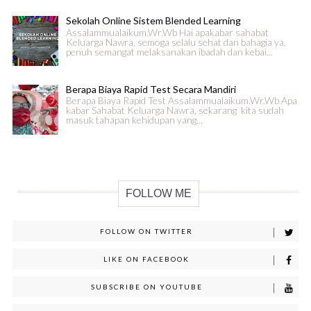
Sekolah Online Sistem Blended Learning
Assalammualaikum.Wr.Wb Hai apakabar sahabat
Keluarga Nawra, semoga selalu sehat dan bahagia ya,
penuh semangat melaksanakan ibadah dan kebai...
Berapa Biaya Rapid Test Secara Mandiri
Berapa Biaya Rapid Test Assalammualaikum.Wr.Wb Apa
kabar Sahabat Keluarga Nawra, sekarang kita sudah
masuk tahapan kehidupan yang...
FOLLOW ME
FOLLOW ON TWITTER
LIKE ON FACEBOOK
SUBSCRIBE ON YOUTUBE