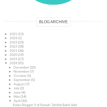
BLOG ARCHIVE
2025
(13)
►
2024
(1)
►
2023
(23)
►
2022
(18)
►
2021
(36)
►
2020
(19)
►
2019
(57)
►
2018
(95)
▼
December
(10)
►
November
(7)
►
October
(5)
►
September
(5)
►
August
(7)
►
July
(2)
►
June
(4)
►
May
(14)
►
April
(10)
▼
Kelas Blogger 9 di Rumah Tahfidz Bakti Ilahi