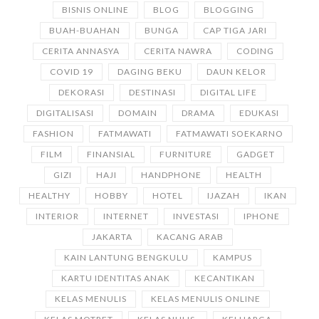
BISNIS ONLINE
BLOG
BLOGGING
BUAH-BUAHAN
BUNGA
CAP TIGA JARI
CERITA ANNASYA
CERITA NAWRA
CODING
COVID 19
DAGING BEKU
DAUN KELOR
DEKORASI
DESTINASI
DIGITAL LIFE
DIGITALISASI
DOMAIN
DRAMA
EDUKASI
FASHION
FATMAWATI
FATMAWATI SOEKARNO
FILM
FINANSIAL
FURNITURE
GADGET
GIZI
HAJI
HANDPHONE
HEALTH
HEALTHY
HOBBY
HOTEL
IJAZAH
IKAN
INTERIOR
INTERNET
INVESTASI
IPHONE
JAKARTA
KACANG ARAB
KAIN LANTUNG BENGKULU
KAMPUS
KARTU IDENTITAS ANAK
KECANTIKAN
KELAS MENULIS
KELAS MENULIS ONLINE