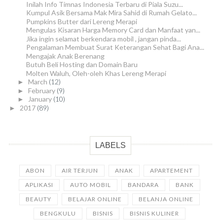
Inilah Info Timnas Indonesia Terbaru di Piala Suzu...
Kumpul Asik Bersama Mak Mira Sahid di Rumah Gelato...
Pumpkins Butter dari Lereng Merapi
Mengulas Kisaran Harga Memory Card dan Manfaat yan...
Jika ingin selamat berkendara mobil , jangan pinda...
Pengalaman Membuat Surat Keterangan Sehat Bagi Ana...
Mengajak Anak Berenang
Butuh Beli Hosting dan Domain Baru
Molten Waluh, Oleh-oleh Khas Lereng Merapi
March
(12)
►
February
(9)
►
January
(10)
►
2017
(89)
►
LABELS
ABON
AIR TERJUN
ANAK
APARTEMENT
APLIKASI
AUTO MOBIL
BANDARA
BANK
BEAUTY
BELAJAR ONLINE
BELANJA ONLINE
BENGKULU
BISNIS
BISNIS KULINER